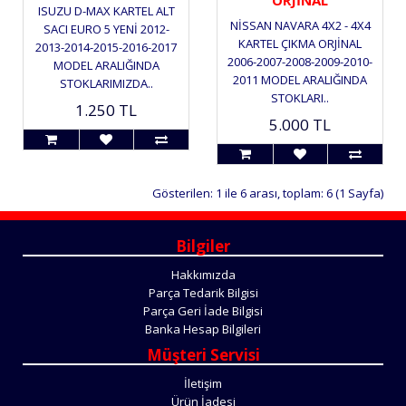
ORJİNAL
ISUZU D-MAX KARTEL ALT
NİSSAN NAVARA 4X2 - 4X4
SACI EURO 5 YENİ 2012-
KARTEL ÇIKMA ORJİNAL
2013-2014-2015-2016-2017
2006-2007-2008-2009-2010-
MODEL ARALIĞINDA
2011 MODEL ARALIĞINDA
STOKLARIMIZDA..
STOKLARI..
1.250 TL
5.000 TL
Gösterilen: 1 ile 6 arası, toplam: 6 (1 Sayfa)
Bilgiler
Hakkımızda
Parça Tedarik Bilgisi
Parça Geri İade Bilgisi
Banka Hesap Bilgileri
Müşteri Servisi
İletişim
Ürün İadesi