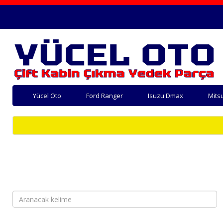
Yücel Oto
Ford Ranger
Isuzu Dmax
Mits