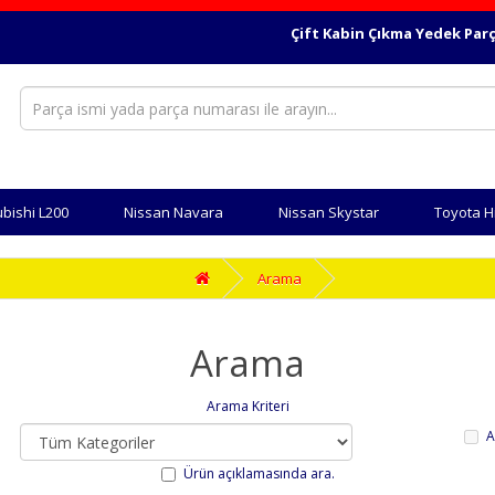
Çift Kabin Çıkma Yedek Parça. F
ubishi L200
Nissan Navara
Nissan Skystar
Toyota H
Arama
Arama
Arama Kriteri
A
Ürün açıklamasında ara.