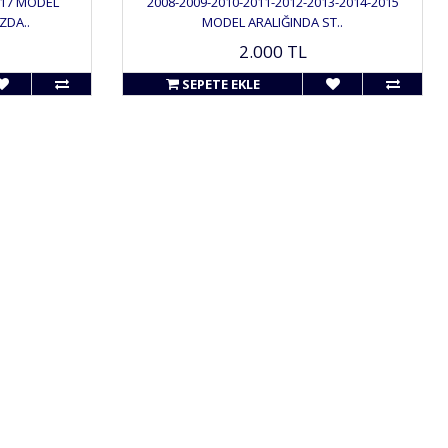
017 MODEL
2008-2009-2010-2011-2012-2013-2014-2015
ZDA..
MODEL ARALIĞINDA ST..
2.000 TL
SEPETE EKLE