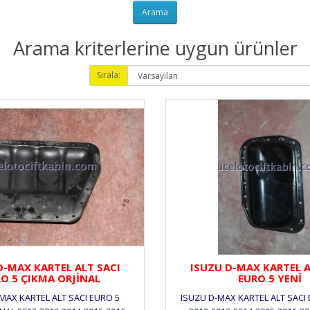
Arama kriterlerine uygun ürünler
Sırala:
)
D-MAX KARTEL ALT SACI
ISUZU D-MAX KARTEL A
O 5 ÇIKMA ORJİNAL
EURO 5 YENİ
MAX KARTEL ALT SACI EURO 5
ISUZU D-MAX KARTEL ALT SACI 