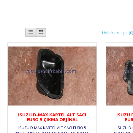
Ürün Karşılaştır (0
ISUZU D-MAX KARTEL ALT SACI
ISUZU 
EURO 5 ÇIKMA ORJİNAL
EUR
ISUZU D-MAX KARTEL ALT SACI EURO 5
ISUZU D-