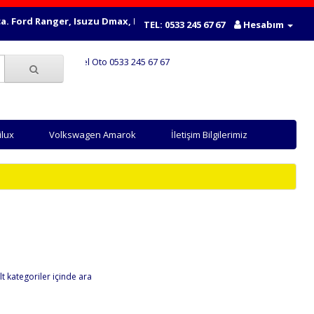
ord Ranger, Isuzu Dmax, Mitsubishi L200, Nissan Navara, Nissan Sky
TEL: 0533 245 67 67
Hesabım
Yücel Oto 0533 245 67 67
ilux
Volkswagen Amarok
İletişim Bilgilerimiz
lt kategoriler içinde ara