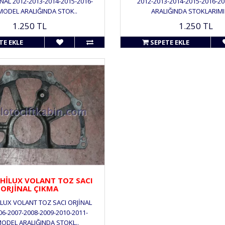
NAL 2012-2013-2014-2015-2016-
2012-2013-2014-2015-2016-2
MODEL ARALIĞINDA STOK..
ARALIĞINDA STOKLARIMI
1.250 TL
1.250 TL
TE EKLE
SEPETE EKLE
HİLUX VOLANT TOZ SACI
ORJİNAL ÇIKMA
LUX VOLANT TOZ SACI ORJİNAL
06-2007-2008-2009-2010-2011-
MODEL ARALIĞINDA STOKL..