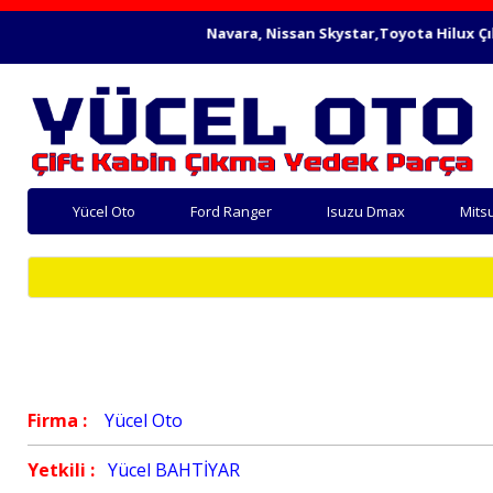
itsubishi L200, Nissan Navara, Nissan Skystar,Toyota Hilux Çıkma 
Yücel Oto
Ford Ranger
Isuzu Dmax
Mits
Firma :
Yücel Oto
Yetkili :
Yücel BAHTİYAR