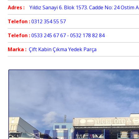
Adres :
Yıldız Sanayi 6. Blok 1573. Cadde No: 24 Ostim
Telefon :
0312 354 55 57
Telefon :
0533 245 67 67 - 0532 178 82 84
Marka :
Çift Kabin Çıkma Yedek Parça