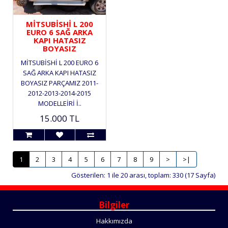
MİTSUBİSHİ L 200
EURO 6 SAĞ ARKA
KAPI HATASIZ
BOYASIZ
MİTSUBİSHİ L 200 EURO 6
SAĞ ARKA KAPI HATASIZ
BOYASIZ PARÇAMIZ 2011-
2012-2013-2014-2015
MODELLEİRİ İ..
15.000 TL
1
2
3
4
5
6
7
8
9
>
>|
Gösterilen: 1 ile 20 arası, toplam: 330 (17 Sayfa)
Bilgiler
Hakkımızda