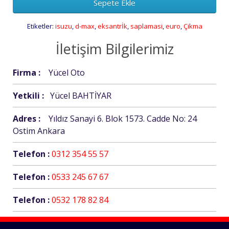
Sepete Ekle
Etiketler:
isuzu
,
d-max
,
eksantrİk
,
saplamasi
,
euro
,
Çikma
İletişim Bilgilerimiz
Firma :
Yücel Oto
Yetkili :
Yücel BAHTİYAR
Adres :
Yıldız Sanayi 6. Blok 1573. Cadde No: 24
Ostim Ankara
Telefon :
0312 354 55 57
Telefon :
0533 245 67 67
Telefon :
0532 178 82 84