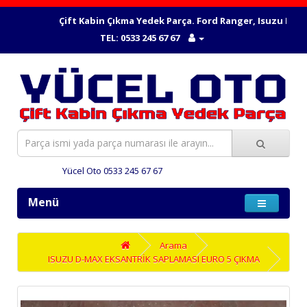
Çift Kabin Çıkma Yedek Parça. Ford Ranger, Isuzu Dmax, 
TEL: 0533 245 67 67
Yücel Oto 0533 245 67 67
Menü
Arama
ISUZU D-MAX EKSANTRİK SAPLAMASI EURO 5 ÇIKMA