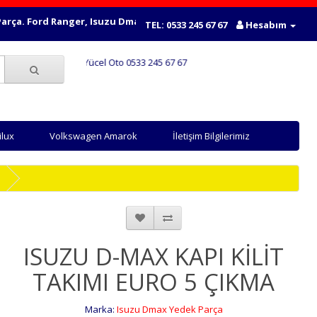
a. Ford Ranger, Isuzu Dmax, Mitsubishi L200, Nissan Navara, Nissa
TEL: 0533 245 67 67
Hesabım
Yücel Oto 0533 245 67 67
ilux
Volkswagen Amarok
İletişim Bilgilerimiz
ISUZU D-MAX KAPI KİLİT
TAKIMI EURO 5 ÇIKMA
Marka:
Isuzu Dmax Yedek Parça