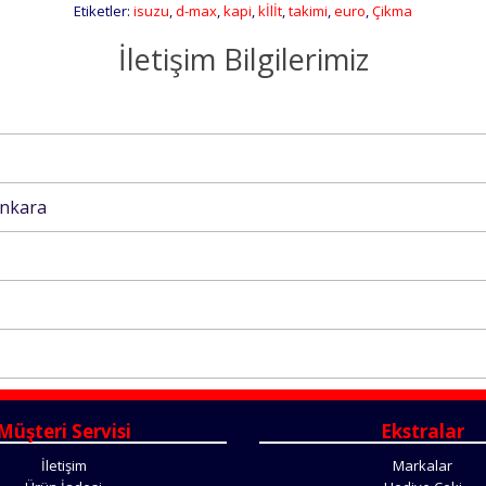
Etiketler:
isuzu
,
d-max
,
kapi
,
kİlİt
,
takimi
,
euro
,
Çikma
İletişim Bilgilerimiz
 Ankara
Müşteri Servisi
Ekstralar
İletişim
Markalar