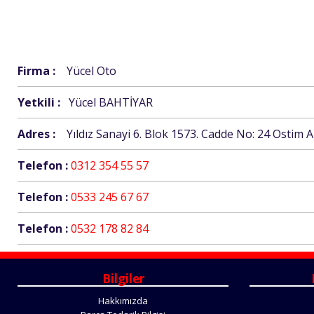
Firma :
Yücel Oto
Yetkili :
Yücel BAHTİYAR
Adres :
Yıldız Sanayi 6. Blok 1573. Cadde No: 24 Ostim
Telefon :
0312 354 55 57
Telefon :
0533 245 67 67
Telefon :
0532 178 82 84
Bilgiler
Hakkımızda