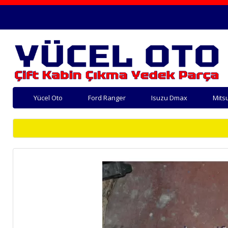
Yücel Oto
Ford Ranger
Isuzu Dmax
Mits