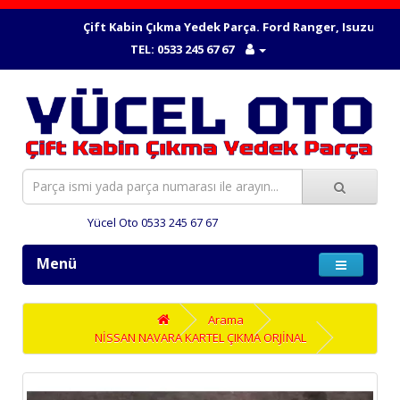
Çift Kabin Çıkma Yedek Parça. Ford Ranger, Isuzu Dmax
TEL: 0533 245 67 67
Yücel Oto 0533 245 67 67
Menü
Arama
NİSSAN NAVARA KARTEL ÇIKMA ORJİNAL