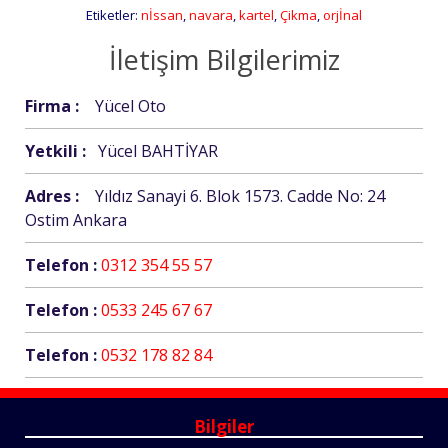
Etiketler:
nİssan
,
navara
,
kartel
,
Çikma
,
orjİnal
İletişim Bilgilerimiz
Firma :
Yücel Oto
Yetkili :
Yücel BAHTİYAR
Adres :
Yıldız Sanayi 6. Blok 1573. Cadde No: 24
Ostim Ankara
Telefon :
0312 354 55 57
Telefon :
0533 245 67 67
Telefon :
0532 178 82 84
Bilgiler